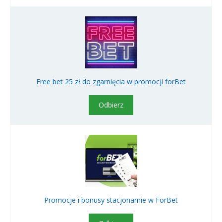
Free bet 25 zł do zgarnięcia w promocji forBet
Odbierz
Promocje i bonusy stacjonarnie w ForBet