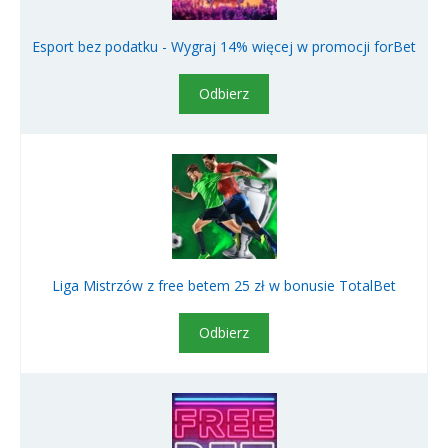
Esport bez podatku - Wygraj 14% więcej w promocji forBet
Odbierz
Liga Mistrzów z free betem 25 zł w bonusie TotalBet
Odbierz