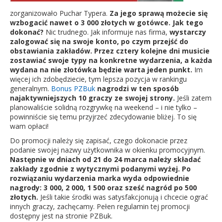
zorganizowało Puchar Typera.
Za jego sprawą możecie się
wzbogacić nawet o 3 000 złotych w gotówce. Jak tego
dokonać?
Nic trudnego. Jak informuje nas firma,
wystarczy
zalogować się na swoje konto, po czym przejść do
obstawiania zakładów. Przez cztery kolejne dni musicie
zostawiać swoje typy na konkretne wydarzenia, a każda
wydana na nie złotówka będzie warta jeden punkt.
Im
więcej ich zdobędziecie, tym lepsza pozycja w rankingu
generalnym.
Bonus PZBuk
nagrodzi w ten sposób
najaktywniejszych 10 graczy ze swojej strony.
Jeśli zatem
planowaliście solidną rozgrywkę na weekend – i nie tylko –
powinniście się temu przyjrzeć zdecydowanie bliżej. To się
wam opłaci!
Do promocji należy się zapisać, czego dokonacie przez
podanie swojej nazwy użytkownika w okienku promocyjnym.
Następnie w dniach od 21 do 24 marca należy składać
zakłady zgodnie z wytycznymi podanymi wyżej. Po
rozwiązaniu wydarzenia marka wyda odpowiednie
nagrody: 3 000, 2 000, 1 500 oraz sześć nagród po 500
złotych.
Jeśli takie środki was satysfakcjonują i chcecie ograć
innych graczy, zachęcamy. Pełen regulamin tej promocji
dostępny jest na stronie PZBuk.