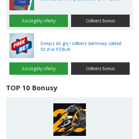
Szczegóły oferty
Odbierz bonus
Dołącz do gry i odbierz darmowy zakład
50 zł w PZBUK
Szczegóły oferty
Odbierz bonus
TOP 10 Bonusy