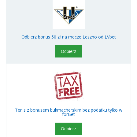
Odbierz bonus 50 zł na mecze Leszno od LVbet
Odbierz
Tenis z bonusem bukmacherskim bez podatku tylko w
forBet
Odbierz