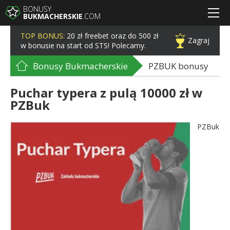
BONUSY
BUKMACHERSKIE
.COM
PORADY
TOP BONUS:
20 zł freebet oraz do 500 zł
Zagraj
w bonusie na start od STS! Polecamy.
Bonusy Bukmacherskie
PZBUK bonusy
Puchar typera z pulą 10000 zł w
PZBuk
PZBuk