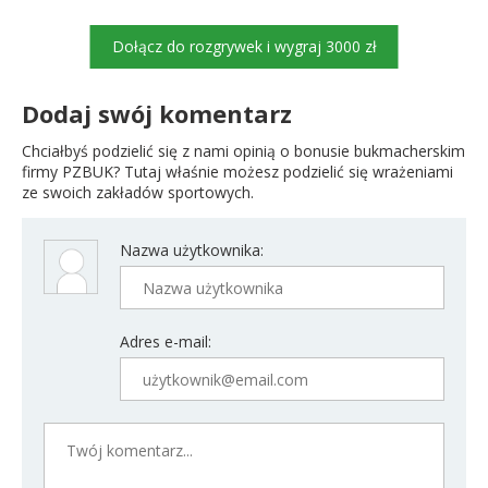
Dołącz do rozgrywek i wygraj 3000 zł
Dodaj swój komentarz
Chciałbyś podzielić się z nami opinią o bonusie bukmacherskim
firmy PZBUK? Tutaj właśnie możesz podzielić się wrażeniami
ze swoich zakładów sportowych.
Nazwa użytkownika:
Adres e-mail: