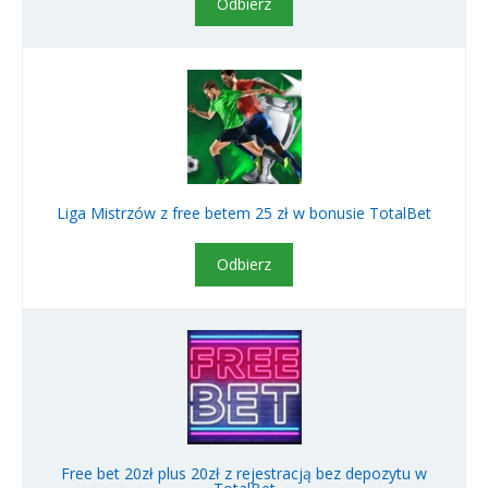
Odbierz
Liga Mistrzów z free betem 25 zł w bonusie TotalBet
Odbierz
Free bet 20zł plus 20zł z rejestracją bez depozytu w