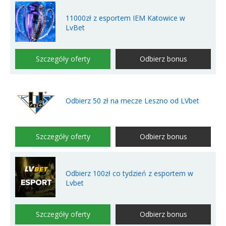
11000zł z esportem IEM Katowice w
LvBet
Szczegóły oferty
Odbierz bonus
Odbierz 50 zł na mecze Leszno od LVbet
Szczegóły oferty
Odbierz bonus
Odbierz 100zł co tydzień z esportem w
Lvbet
Szczegóły oferty
Odbierz bonus