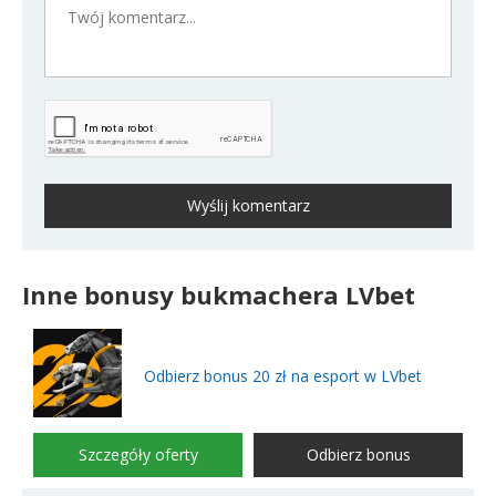
Wyślij komentarz
Inne bonusy bukmachera LVbet
Odbierz bonus 20 zł na esport w LVbet
Szczegóły oferty
Odbierz bonus