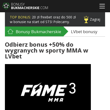
BONUSY
BUKMACHERSKIE
.COM
PORADY
TOP BONUS:
20 zł freebet oraz do 500 zł
Zagraj
w bonusie na start od STS! Polecamy.
Bonusy Bukmacherskie
LVbet bonusy
Odbierz bonus +50% do
wygranych w sporty MMA w
LVbet