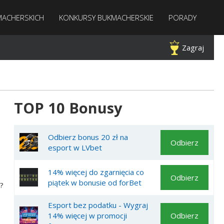
ACHERSKICH
KONKURSY BUKMACHERSKIE
PORADY
Zagraj
TOP 10 Bonusy
Odbierz bonus 20 zł na
Odbierz
esport w LVbet
14% więcej do zgarnięcia co
Odbierz
piątek w bonusie od forBet
k?
Esport bez podatku - Wygraj
Odbierz
14% więcej w promocji