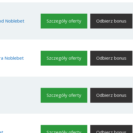
Zarejestruj się i odbierz
od Noblebet
Szczegóły oferty
Odbierz bonus
bonus na start do 1560 zł w
STS
Bukmacher STS oferuje obecnie swoim
nowym graczom bonus w wysokości
e
1560 PLN na start. Warto zajrzeć na
j.
naszą stronę po szczegóły.
ra Noblebet
Szczegóły oferty
Odbierz bonus
Szczegóły
Odbierz bonus
Szczegóły oferty
Odbierz bonus
et
Szczegóły oferty
Odbierz bonus