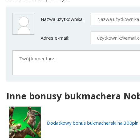
Nazwa użytkownika:
Adres e-mail:
Inne bonusy bukmachera No
Dodatkowy bonus bukmacherski na 300pln