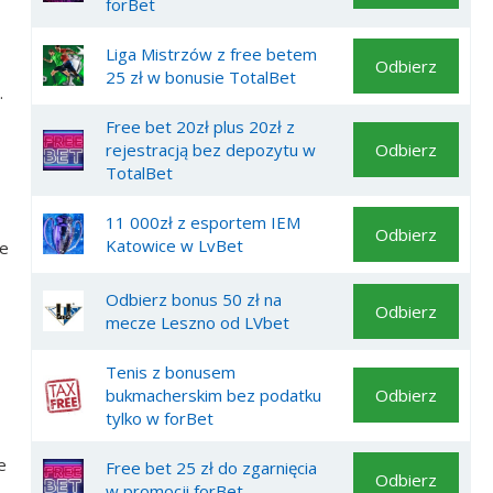
forBet
Liga Mistrzów z free betem
Odbierz
25 zł w bonusie TotalBet
.
Free bet 20zł plus 20zł z
Odbierz
rejestracją bez depozytu w
TotalBet
11 000zł z esportem IEM
Odbierz
Katowice w LvBet
ie
Odbierz bonus 50 zł na
Odbierz
mecze Leszno od LVbet
Tenis z bonusem
Odbierz
bukmacherskim bez podatku
tylko w forBet
e
Free bet 25 zł do zgarnięcia
Odbierz
w promocji forBet