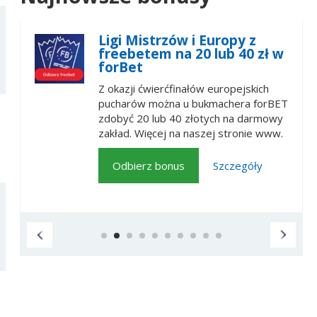
Ligi Mistrzów i Europy z
freebetem na 20 lub 40 zł w
forBet
Z okazji ćwierćfinałów europejskich
pucharów można u bukmachera forBET
zdobyć 20 lub 40 złotych na darmowy
zakład. Więcej na naszej stronie www.
Szczegóły
Odbierz bonus