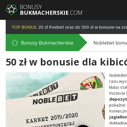
BONUSY
BUKMACHERSKIE
.COM
TOP BONUS:
20 zł freebet oraz do 500 zł w bonusie na st
Bonusy Bukmacherskie
Noblebet bonu
50 zł w bonusie dla kibi
NobleBet
razu wys
klubu st
możecie 
depozyt
pokaźne 
Konieczn
Jagiello
dokładna 