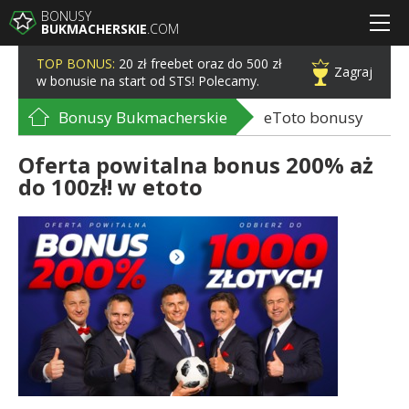
BONUSY
BUKMACHERSKIE
.COM
PORADY
TOP BONUS:
20 zł freebet oraz do 500 zł
Zagraj
w bonusie na start od STS! Polecamy.
Bonusy Bukmacherskie
eToto bonusy
Oferta powitalna bonus 200% aż
do 100zł! w etoto